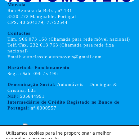
Morada
Rua Azurara da Beira, nº 131
3530-272 Mangualde, Portugal
GPS: 40.604379,-7.752544
Contactos
Tlm. 966 073 168 (Chamada para rede móvel nacional)
Telf./Fax. 232 613 763 (Chamada para rede fixa
nacional)
Email: autoclassic.automoveis@gmail.com
Horário de Funcionamento
Seg. a Sáb. 09h às 19h
Denominação Social:
Automóveis – Domingos &
Cristina, Lda
NIF:
505644991
Intermediário de Crédito Registado no Banco de
Portugal:
nº 0000557
Utilizamos cookies para lhe proporcionar a melhor
experiência no nosso site.