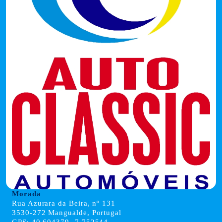
Morada
Rua Azurara da Beira, nº 131
3530-272 Mangualde, Portugal