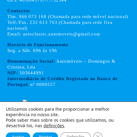
GPS: 40.604379,-7.752544
Contactos
Tlm. 966 073 168 (Chamada para rede móvel nacional)
Telf./Fax. 232 613 763 (Chamada para rede fixa
nacional)
Email: autoclassic.automoveis@gmail.com
Horário de Funcionamento
Seg. a Sáb. 09h às 19h
Denominação Social:
Automóveis – Domingos &
Cristina, Lda
NIF:
505644991
Intermediário de Crédito Registado no Banco de
Portugal:
nº 0000557
Utilizamos cookies para lhe proporcionar a melhor
experiência no nosso site.
Termos e Condições
Política de Privacidade e Cookies
Pode saber mais sobre os cookies que utilizamos, ou
Livro de Reclamações
desactivá-los, nas
definições
.
Close GDPR Cookie
Aceitar
Rejeitar
Definições